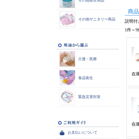
その他衛生用品
商品
その他サニタリー商品
説明付き
1件～9
介護・医療
在
食品衛生
緊急災害対策
在
お支払いについて