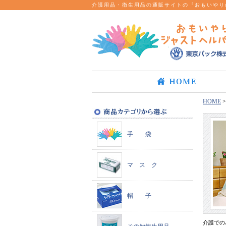
介護用品・衛生用品の通販サイトの『おもいやり
HOME
手 袋
マ ス ク
帽 子
介護での