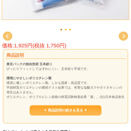
価格:1,925円(税抜 1,750円)
商品説明
東京パックの独自技術 五本絞り
ぴったりフィットしてはずれにくい、五本絞り手袋です。
環境にやさしいポリエチレン製
環境に優しいポリエチレン製。しかも国産・高品質です。
手袋材質ポリエチレンの燃焼テスト結果では、有害な塩酸ガスやダイオキシンの
発生はありません。
ポリエチレン、ポリプロピレン規格の材質試験検査結果「適」。(社)日本食品衛生
協会（T021-03657）
環境ホルモン試験検査成績では、問題となるビスフェノールAおよびフタル酸エス
▼ 商品説明の続きを見る ▼
テルは検出されていません。(社)日本食品衛生協会(T021-03658）