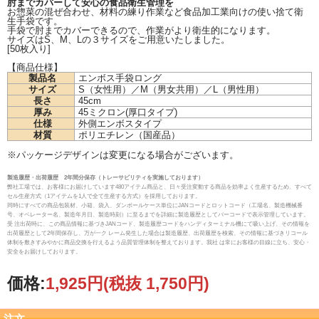
肘までカバーして安心の食品衛生管理を
お惣菜の混ぜ合わせ、材料の練り作業など食品加工業向けの使い捨て衛
生手袋です。
手袋で肘までカバーできるので、作業がより衛生的になります。
サイズはS、M、Lの３サイズをご用意いたしました。
[50枚入り]
【商品仕様】
製品名
エンボス手袋ロング
サイズ
S（女性用）／M（男女共用）／L（男性用）
長さ
45cm
厚み
45ミクロン(厚口タイプ)
仕様
外側エンボスタイプ
材質
ポリエチレン（国産品）
※パッケージデザインは変更になる場合がございます。
製造履歴・出荷履歴 2年間分保存（トレーサビリティを実施しております）
弊社工場では、お客様にお届けしています480アイテム商品と、日々受注変動する商品を効率よく生産するため、すべて
セル生産方式（1アイテムを1人で全て生産する方式）を採用しております。
同時にすべての商品包装材、小箱、袋入、ダンボールケース単位にJANコードとロットコード（工場名、製造機械番
号、オペレーター名、製造年月日、製造時刻）に至るまでを詳細に製造履歴としてバーコードで表示管理しています。
受 注出荷時に、この商品情報に基づきJANコード、製造履歴コードをハンディターミナル機にて吸い上げ、その情報を
出荷履歴として2年間保存し、万が一ク レーム発生した場合は製造履歴、出荷履歴を検索、その情報に基づきリコール
体制を敷きすみやかに商品交換を行えるよう品質管理体制を整えております。我社 は常にお客様の目線に立ち、安心・
安全をお届けしております。
価格:
1,925円
(税抜 1,750円)
注文